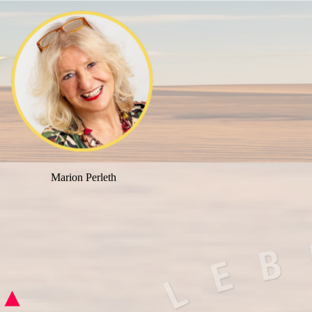
Warning
: file_put_contents(result_curl_return.txt): Failed to open
stream: Permission denied in
/var/www/html/curl.php
on line
47
Marion Perleth